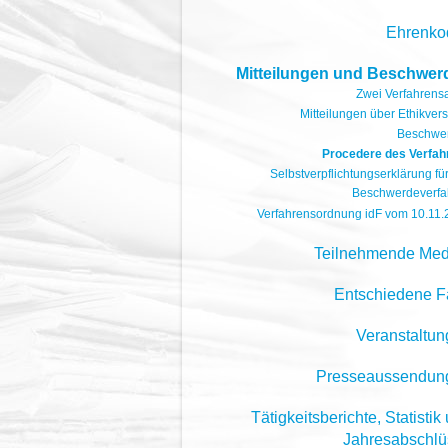
Ehrenko
Mitteilungen und Beschwer
Zwei Verfahrens
Mitteilungen über Ethikver
Beschwe
Procedere des Verfah
Selbstverpflichtungserklärung fü
Beschwerdeverfa
Verfahrensordnung idF vom 10.11
Teilnehmende Med
Entschiedene F
Veranstaltu
Presseaussendun
Tätigkeitsberichte, Statistik
Jahresabschlü