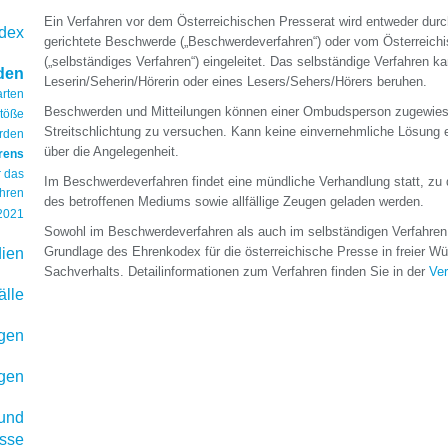
Ein Verfahren vor dem Österreichischen Presserat wird entweder durc
dex
gerichtete Beschwerde („Beschwerdeverfahren“) oder vom Österreich
(„selbständiges Verfahren“) eingeleitet. Das selbständige Verfahren kan
den
Leserin/Seherin/Hörerin oder eines Lesers/Sehers/Hörers beruhen.
arten
Beschwerden und Mitteilungen können einer Ombudsperson zugewies
stöße
Streitschlichtung zu versuchen. Kann keine einvernehmliche Lösung e
rden
über die Angelegenheit.
rens
r das
Im Beschwerdeverfahren findet eine mündliche Verhandlung statt, zu d
hren
des betroffenen Mediums sowie allfällige Zeugen geladen werden.
.2021
Sowohl im Beschwerdeverfahren als auch im selbständigen Verfahren t
Grundlage des Ehrenkodex für die österreichische Presse in freier W
ien
Sachverhalts. Detailinformationen zum Verfahren finden Sie in der
Ver
älle
ngen
gen
 und
sse