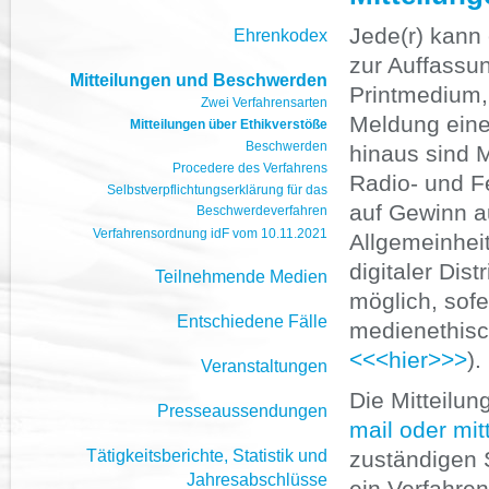
Jede(r) kann
Ehrenkodex
zur Auffassu
Mitteilungen und Beschwerden
Printmedium,
Zwei Verfahrensarten
Meldung eine
Mitteilungen über Ethikverstöße
Beschwerden
hinaus sind M
Procedere des Verfahrens
Radio- und F
Selbstverpflichtungserklärung für das
auf Gewinn a
Beschwerdeverfahren
Verfahrensordnung idF vom 10.11.2021
Allgemeinheit
digitaler Dis
Teilnehmende Medien
möglich, sofe
Entschiedene Fälle
medienethisc
<<<hier>>>
).
Veranstaltungen
Die Mitteilun
Presseaussendungen
mail oder mit
Tätigkeitsberichte, Statistik und
zuständigen S
Jahresabschlüsse
ein Verfahren 