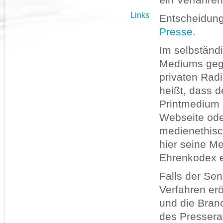
Links
Entscheidung
Presse
.
Im selbständi
Mediums gege
privaten Rad
heißt, dass d
Printmedium 
Webseite ode
medienethisc
hier seine M
Ehrenkodex e
Falls der Sen
Verfahren erö
und die Bran
des Pressera